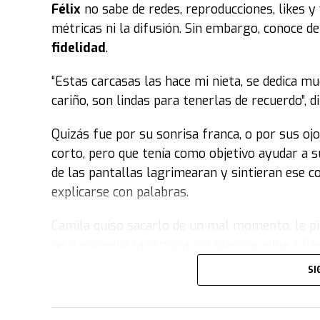
Félix
no sabe de redes, reproducciones, likes y
métricas ni la difusión. Sin embargo, conoce 
fidelidad
.
“Estas carcasas las hace mi nieta, se dedica m
cariño, son lindas para tenerlas de recuerdo”, di
Quizás fue por su sonrisa franca, o por sus oj
corto, pero que tenía como objetivo ayudar a s
de las pantallas lagrimearan y sintieran ese c
explicarse con palabras.
Camila quiso sacarlo de un mal momento, le pid
no y encendió la cámara sin saber que iba a l
SI
La historia de Félix y Camila
Cuando volvía del colegio, los fines de semana