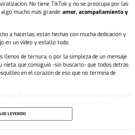
 viralización. No tiene TikTok y no se preocupa por las
de algo mucho más grande:
amor, acompañamiento y
ucho a hacerlas; están hechas con mucha dedicación y
jo en un video y estalló todo.
os llenos de ternura, o por la simpleza de un mensaje
u nieta, que consiguió -sin buscarlo- que todos detrás
osquilleo en el corazón de eso que no termina de
ió que le dé una mano sabiendo que no iba a decir que
levarse para siempre
un recuerdo invaluable
.
GUE LEYENDO
 y escapando de los retos y obligaciones de papá y