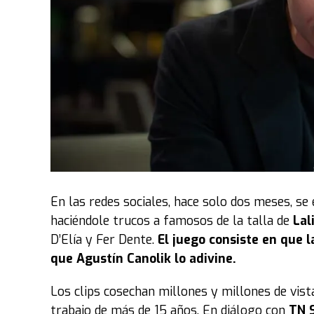
yo le pongo música encima’
”, detalló Cami s
fue
la mejor herramienta de marketing de
“Yo siempre subo videos a mis redes y hace un
video él hizo magia
”, reconoció la joven.
“Cuando terminé dije
‘esto es un tesoro’
, porq
llamaba UP pero como resultaba difícil para l
@russy.market) que es como me dice él desde c
Pero no solo el nombre, toda su vida, asegura, 
En las redes sociales, hace solo dos meses, se
en mi vida
. Yo salía del colegio y me esperab
haciéndole trucos a famosos de la talla de
Lal
impulsó a estudiar inglés cuando terminé el s
D’Elía y Fer Dente.
El juego consiste en que 
gente del exterior, diseñar ideas para productos
que Agustín Canolik lo adivine.
Es por eso que ella solo tiene palabras de amor
Los clips cosechan millones y millones de vist
todo
. Yo comparto mucho porque lo quiero hac
trabajo de más de 15 años. En diálogo con
TN 