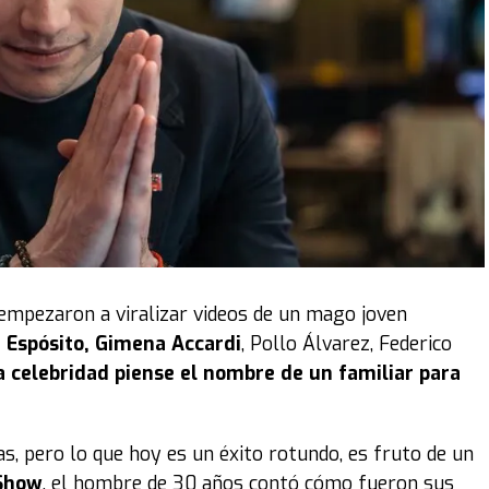
obre ese momento. “Así fue mostrando las carcasas y
l mundo
”, reconoció entre risas.
os meses abrí TikTok. Se me dio por subirlo y
en este
ue yo me inspiro mucho en él. La marca antes se
a gente, el año pasado lo cambié por
Russy
(IG
hiquita", reveló la joven emprendedora.
está marcada por él. “
Es una relación muy presente
 empezaron a viralizar videos de un mago joven
a con la comida; siempre estuvo y fue el que me
i Espósito, Gimena Accardi
, Pollo Álvarez, Federico
ecundario. Gracias a eso empecé a relacionarme con
la celebridad piense el nombre de un familiar para
 y hasta viví afuera”, contó.
 hacia él: “
Mi abuelo es el pilar fundamental para
as, pero lo que hoy es un éxito rotundo, es fruto de un
er parte siempre”, aseguró Cami.
Show
, el hombre de 30 años contó cómo fueron sus