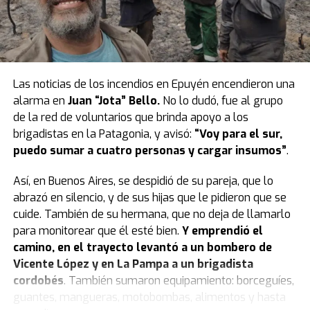
de 2024, aunque los videos empezaron a viralizarse
estaba molesto porque había acordado con los
recién en 2025. “La idea fue mía, pero mi esposa me
libertarios no habilitar la presencia de familiares en las
sigue a todo lo que digo, pobre”, bromeó Diego. El
gradas. Sin embargo, el oficialismo permitió el ingreso
concepto es simple pero potente:
detectar un local
de varios que se ubicaron en los palcos del primer piso.
que necesite un cambio de imagen, presentarse con
Las noticias de los incendios en Epuyén encendieron una
una carta y ofrecer la transformación total
.
“Somos legisladores, no estamos para responder el
alarma en
Juan “Jota” Bello.
No lo dudó, fue al grupo
enojo, estamos para dictar leyes que hagan la vida
de la red de voluntarios que brinda apoyo a los
Sin embargo, el camino de la solidaridad tiene
mejor y construyan una sociedad mejor. Debemos
brigadistas en la Patagonia, y avisó:
“Voy para el sur,
obstáculos. “Muchas veces nos rebotaron por
actuar con racionalidad y humanidad. Esta ley no es la
puedo sumar a cuatro personas y cargar insumos”
.
desconfianza. También hay mucho ‘odio’ en redes
solución de nada”, sostuvo Corpacci.
porque llama la atención que alguien haga esto gratis”,
Así, en Buenos Aires, se despidió de su pareja, que lo
explicó. Pero cuando el “sí” llega,
la magia ocurre en
Gerardo Zamora, de Santiago del Estero, recorrió
abrazó en silencio, y de sus hijas que le pidieron que se
tiempo récord:
“Si lo podemos hacer en seis o siete
diferentes artículos para argumentar la
cuide. También de su hermana, que no deja de llamarlo
horas, lo hacemos. Me encanta el factor sorpresa”.
inconstitucionalidad de la norma. El ex gobernador
para monitorear que él esté bien.
Y emprendió el
advirtió que el proyecto generará “litigiosidad”. “En
camino, en el trayecto levantó a un bombero de
“No pinto beige, la onda es que se vea”
defensa del federalismo, mi voto y el de mi bloque es
Vicente López y en La Pampa a un brigadista
negativo”.
cordobés
. También sumaron equipamiento: borceguíes,
Diego no se limita a cubrir manchas: busca impacto. Sus
guantes, mangueras, motobombas, alimentos y hasta
diseños suelen incluir colores vibrantes e incluso luces
El cierre del kirchnerismo estuvo a cargo del senador