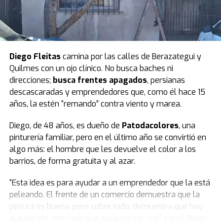
Luego pidió un minuto de silencio por las víctimas e hizo
parar a todo el bloque. El peronismo observó y
Villarruel aclaró que ella no podía definir eso.
Finalmente, todos se pusieron de pie y se hizo silencio.
Diego Fleitas
camina por las calles de Berazategui y
Quilmes con un ojo clínico. No busca baches ni
El peronismo se opuso desde el inicio
y, además de
direcciones;
busca frentes apagados
, persianas
advertir que la ley se concentra en lo punitivo y no en la
descascaradas y emprendedores que, como él hace 15
protección de las infancias, remarcó que los fondos
años, la estén “remando” contra viento y marea.
presupuestados resultan insuficientes.
Diego, de 48 años, es dueño de
Patodacolores
, una
Según la norma,
el presupuesto para un sistema que
pinturería familiar, pero en el último año se convirtió en
reduce la edad de 16 a 14 años destina $23.700
algo más: el hombre que les devuelve el color a los
millones a las provincias.
barrios, de forma gratuita y al azar.
Datos del Servicio Penitenciario Federal indican que el
“Esta idea es para ayudar a un emprendedor que la está
costo del metro cuadrado es de 3,2 millones de pesos.
peleando. El frente de un comercio demuestra que la
Con el presupuesto previsto se podrían construir 7.400
pintura es buena, pero sobre todo, demuestra que hay
metros cuadrados. Dividido por los 24 distritos, cada
alguien del otro lado que apuesta por vos”, contó Diego