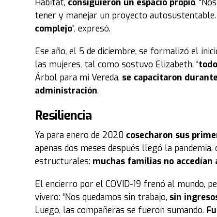
Hábitat,
consiguieron un espacio propio
. “No
tener y manejar un proyecto autosustentable. 
complejo
”, expresó.
Ese año, el 5 de diciembre, se formalizó el inic
las mujeres, tal como sostuvo Elizabeth, “
todo
Árbol para mi Vereda,
se capacitaron durante
administración
.
Resiliencia
Ya para enero de 2020
cosecharon sus primer
apenas dos meses después llegó la pandemia, q
estructurales:
muchas familias no accedían 
El encierro por el COVID-19 frenó al mundo, per
vivero: “Nos quedamos sin trabajo,
sin ingreso
Luego, las compañeras se fueron sumando.
Fu