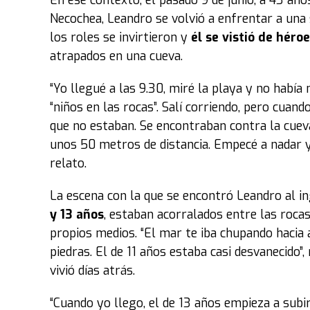
En ese contexto, el pasado 9 de junio, a 43 añ
Necochea, Leandro se volvió a enfrentar a una 
los roles se invirtieron y
él se vistió de héro
atrapados en una cueva.
“Yo llegué a las 9.30, miré la playa y no había
“niños en las rocas”. Salí corriendo, pero cuand
que no estaban. Se encontraban contra la cueva 
unos 50 metros de distancia. Empecé a nadar y 
relato.
La escena con la que se encontró Leandro al in
y 13 años
, estaban acorralados entre las rocas
propios medios. “El mar te iba chupando hacia a
piedras. El de 11 años estaba casi desvanecido”
vivió días atrás.
“Cuando yo llego, el de 13 años empieza a subir