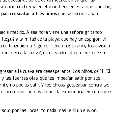
os de quedar al borde de la muerte en su querida
situación extrema en el mar. Pero en esta oportunidad,
e para rescatar a tres niños
que se encontraban
 nadie metido. A esa hora viene una señora gritando
o llegué a la mitad de la playa, que hay un espigón, vi
de la izquierda. Sigo corriendo hasta ahí y los divisé a
me metí a la cueva”, dijo Leandro al comienzo de su
gresar a la cueva era desesperante. Los niños, de
11, 12
 y las fuertes olas, que les impedían salir por sus
hí y no podías salir. Y los chicos golpeaban contra las
, recordó, aún conmovido por la experiencia extrema que
 solo por las rocas. Yo nada más le di un envión.