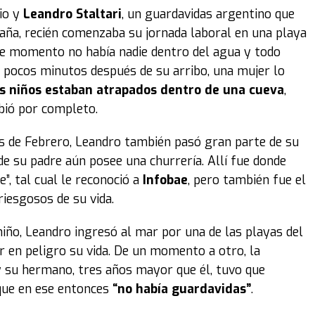
nio y
Leandro Staltari
, un guardavidas argentino que
paña, recién comenzaba su jornada laboral en una playa
ese momento no había nadie dentro del agua y todo
 pocos minutos después de su arribo, una mujer lo
s niños estaban atrapados dentro de una cueva
,
mbió por completo.
es de Febrero, Leandro también pasó gran parte de su
de su padre aún posee una churrería. Allí fue donde
, tal cual le reconoció a
Infobae
, pero también fue el
riesgosos de su vida.
niño, Leandro ingresó al mar por una de las playas del
r en peligro su vida. De un momento a otro, la
a y su hermano, tres años mayor que él, tuvo que
 que en ese entonces
“no había guardavidas”
.