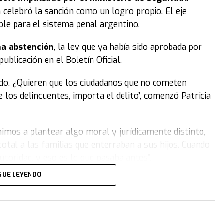
n celebró la sanción como un logro propio. El eje
ible para el sistema penal argentino.
na abstención
, la ley que ya había sido aprobada por
blicación en el Boletín Oficial.
ado. ¿Quieren que los ciudadanos que no cometen
 los delincuentes, importa el delito”, comenzó Patricia
imos a plantear algo moral y jurídicamente distinto,
total a las familias que enterraban a sus hijos. Cuando
autoridad, y eso es lo que pasaba antes”.
GUE LEYENDO
a. Si las hizo, las paga, por eso ordenamos las
 los adolescentes, reparar a las víctimas. Queremos
s presos. Hoy votamos justicia, responsabilidad,