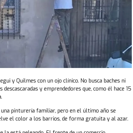
 frustración colectiva”.
 algunos con mayor énfasis, como Luis Juez, quien acusó
te cuota de ignorancia se puede opinar como opinan”.
as provincias. Se la gastan en cualquier cosa, en
iares que vienen a buscar justicia, no
gra LLA.
intervención de la senadora Lucía Corpacci. El bloque
ibertarios no habilitar la presencia de familiares en
egui y Quilmes con un ojo clínico. No busca baches ni
ó el ingreso de varios que se ubicaron en los palcos del
as descascaradas y emprendedores que, como él hace 15
.
r el enojo, estamos para dictar leyes que hagan la
, una pinturería familiar, pero en el último año se
ebemos actuar con racionalidad y humanidad. Esta ley
ve el color a los barrios, de forma gratuita y al azar.
e la está peleando. El frente de un comercio