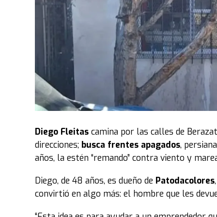
estas quedan en letra muerta y constituyen una
La respuesta llegó desde el bloque libertario,
al peronismo de “mentiroso. Solo con una fuer
“Si la discusión es la plata, que la pongan l
publicidad. A pocos metros de acá hay famil
venganza”,
agregó el cordobés que ahora inte
Parte de la postura peronista se reflejó en la 
estaba molesto porque había acordado con los l
Diego Fleitas
camina por las calles de Berazat
las gradas. Sin embargo, el oficialismo permiti
direcciones;
busca frentes apagados
, persian
primer piso.
años, la estén “remando” contra viento y marea
“Somos legisladores, no estamos para responde
Diego, de 48 años, es dueño de
Patodacolores
vida mejor y construyan una sociedad mejor. D
convirtió en algo más: el hombre que les devuel
no es la solución de nada”, sostuvo Corpacci.
“Esta idea es para ayudar a un emprendedor qu