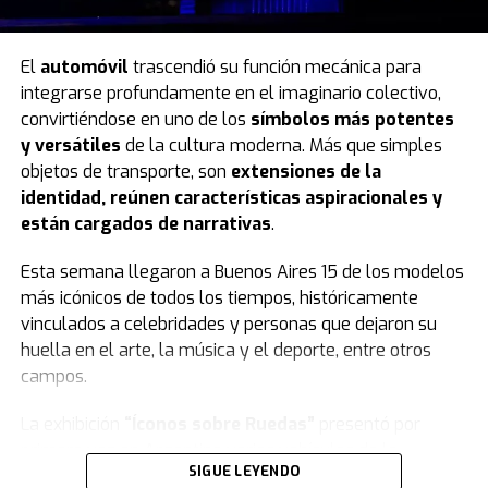
El
automóvil
trascendió su función mecánica para
integrarse profundamente en el imaginario colectivo,
convirtiéndose en uno de los
símbolos más potentes
y versátiles
de la cultura moderna. Más que simples
objetos de transporte, son
extensiones de la
identidad, reúnen características aspiracionales y
están cargados de narrativas
.
Esta semana llegaron a Buenos Aires 15 de los modelos
más icónicos de todos los tiempos, históricamente
vinculados a celebridades y personas que dejaron su
huella en el arte, la música y el deporte, entre otros
campos.
La exhibición
“Íconos sobre Ruedas”
presentó por
primera vez en Argentina varios vehículos de la
SIGUE LEYENDO
colección de
Jorge Yarur
, creador de la