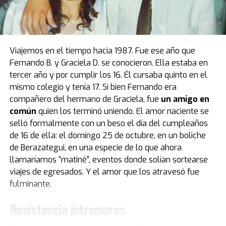
visita por primera vez en el país, luego de casi cuatro
décadas de estadía en Europa. Fue el primer obsequio
que recibió “Pelusa” tras conquistar la Copa del Mundo
de
México 1986
, cortesía del por entonces presidente
Viajemos en el tiempo hacia 1987. Fue ese año que
del Napoli, Corrado Ferlaino.
Fernando B. y Graciela D. se conocieron. Ella estaba en
tercer año y por cumplir los 16. Él cursaba quinto en el
El proceso para que las llaves de aquel mítico auto
mismo colegio y tenía 17. Si bien Fernando era
deportivo llegaran a las manos de Maradona fue
compañero del hermano de Graciela, fue
un amigo en
caótico.
Guillermo Coppola
, exmanager del Diez, tuvo
común
quien los terminó uniendo. El amor naciente se
que convencer al mismísimo Enzo Ferrari de pintar de
selló formalmente con un beso el día del cumpleaños
negro un modelo que solo conocía el rojo. Luego,
de 16 de ella: el domingo 25 de octubre, en un boliche
gestionó la venta del coche en un aeropuerto por un
de Berazategui, en una especie de lo que ahora
precio mayor al que había pagado originalmente, con el
llamaríamos “matiné”, eventos donde solían sortearse
fin de reconciliar a Ferlaino con Diego. Algo de esa
viajes de egresados. Y el amor que los atravesó fue
historia estuvo presente en Buenos Aires.
fulminante.
“Tenemos una gran colección de Maradona porque
Resistencia intramuros
obviamente es un gran ícono del fútbol. Se puede ver la
evolución de su vestuario desde que tiene un short del