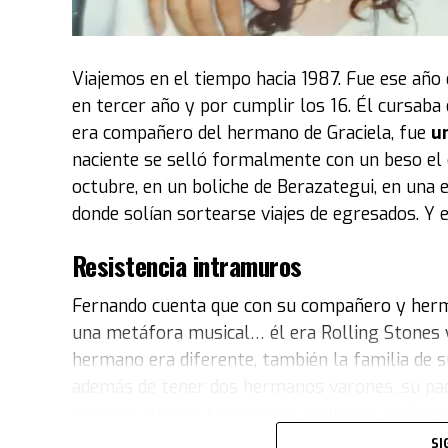
2 de octubre en Costa Salguero. “La idea de la e
Ruedas’
. Por lo tanto, se eligieron vehículos
Maradona es muy simbólico
. Otros que le gu
Viajemos en el tiempo hacia 1987. Fue ese año 
personaje, como
Marilyn Monroe"
.
en tercer año y por cumplir los 16. Él cursaba 
era compañero del hermano de Graciela, fue
un
Entre los coches exhibidos también estuvo el
naciente se selló formalmente con un beso el 
película
Volver al Futuro
. El modelo fue abier
octubre, en un boliche de Berazategui, en una 
tablero que permanece impoluto y colorido.
donde solían sortearse viajes de egresados. Y 
“El fuerte de la colección del museo son los a
Resistencia intramuros
personalidades de ese tipo y autos icónicos del
la máquina del tiempo de esa película. La selecc
Fernando cuenta que con su compañero y herma
propietario“, expresó Acacia.
una metáfora musical… él era Rolling Stones y 
hermano era diferente, también la familia de s
“Si podemos nombrar algunos de los autos, el
además de tener dos hermanos varones, su padre
también tenemos el
Thunderbird
de
Marilyn
siempre intentó transgredir en lo que podía e
un
Lincoln
de la colección presidencial, que e
aprobaban… ¡Yo era parte de lo que no aproba
el
Corvette
del ’66 de
Slash
(de Guns N’ Roses)
SI