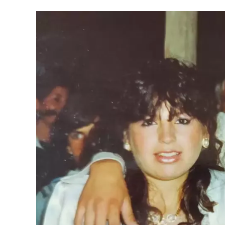
caótico.
Guillermo Coppola
, exmanager del Di
pintar de negro un modelo que solo conocía el 
aeropuerto por un precio mayor al que había pa
Ferlaino con Diego. Algo de esa historia estuv
“Tenemos una gran colección de Maradona porq
ver la evolución de su vestuario desde que tie
llegando hasta cuando le hacen su partido despe
iluminó la camiseta titular del Napoli que usó 
“Traer estos objetos y vehículos fue toda una e
vez que tuvimos que traer vehículos y toda 
unos 11 camiones especializados para estos 15 
tuvimos que esperarlos, bajarlos, recibirlos y 
pabellón".
Luego, explicó el criterio con el que se montó 