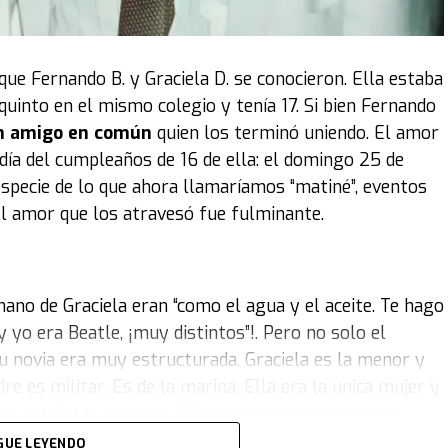
xposición, como decía el título, fue '
Íconos sobre
 emblemáticos. Obviamente, para la Argentina,
este de
stan mucho al coleccionista son por la época o por el
que Fernando B. y Graciela D. se conocieron. Ella estaba
quinto en el mismo colegio y tenía 17. Si bien Fernando
 amigo en común
quien los terminó uniendo. El amor
 legendario
DeLorean
que se utilizó en la célebre
día del cumpleaños de 16 de ella: el domingo 25 de
to para el público, mostrando los detalles de un
especie de lo que ahora llamaríamos “matiné”, eventos
el amor que los atravesó fue fulminante.
ños 60 y los años 80, por lo que también hay
 cine, como el
DeLorean
, que es muy representativo de
ión tuvo que ver con la visión y la colección del
no de Graciela eran “como el agua y el aceite. Te hago
yo era Beatle, ¡muy distintos”!. Pero no solo el
u novia era muy estructurada. Graciela es la menor y
 más representativo es el de Diego Maradona. Pero
 es militar. Es de la marina. Ella era la única mujer y
 Monroe
; un
Beetle
de
Olivia Newton-John
;
sas
estrictas normas.
Y bueno, hacía cosas que no
s un modelo similar al que usaba
Kennedy
; y
ban! Creo que me rechazaban por una cuestión de
, entre otros".
GUE LEYENDO