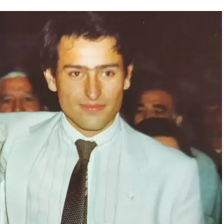
ez, tuvo que convencer al mismísimo Enzo Ferrari de
rojo. Luego, gestionó la venta del coche en un
gado originalmente, con el fin de reconciliar a
o presente en Buenos Aires.
ue obviamente es un gran ícono del fútbol. Se puede
ne un short del Cebollitas, pasando por mítico año 86 y
dida", explica Acacia. Junto a la Ferrari negra se
Diego.
xperiencia”, cuenta la curadora. "
Esta fue una primera
una colección pasando la cordillera
. Se necesitaron
autos. Fue un trabajo bien inusual para el museo:
subirlos a las plataformas para luego ubicarlos en el
el evento al que pueden concurrir los fanáticos hasta el