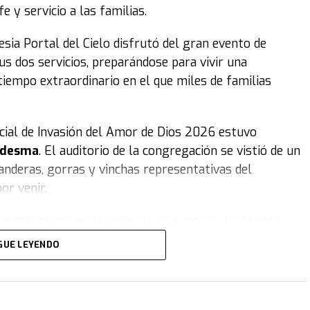
 y servicio a las familias.
lesia Portal del Cielo disfrutó del gran evento de
s dos servicios, preparándose para vivir una
tiempo extraordinario en el que miles de familias
ficial de Invasión del Amor de Dios 2026 estuvo
Ledesma
. El auditorio de la congregación se vistió de un
anderas, gorras y vinchas representativas del
or venir.
e, los miembros acompañaron cada momento de esta
 disfrutó de una emotiva obra de teatro sobre la
GUE LEYENDO
onas, acompañada por carteles coloridos, distintos
emera del movimiento, y el equipo de danza de la
países donde se realiza el proyecto.
Para culminar la