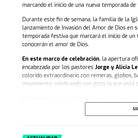
marcando el inicio de una nueva temporada de fe
Durante este fin de semana, la familia de la Ig
lanzamiento de Invasión del Amor de Dios en su
temporada festiva que marcará el inicio de un 
conocerán el amor de Dios.
En este marco de celebración
, la apertura o
encabezada por los pastores
Jorge y Alicia 
colorido extraordinario con remeras, globos, b
movimiento, celebrando con gozo lo que está p
Asimismo
, con un ambiente festivo y alegr
jornada especial. Durante el evento, el público
SI
importancia de Invasión en la vida de las pers
muñecos gigantes caracterizados con gorra y r
Iglesia, cuyos vestuarios representaban a los 