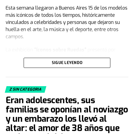
Esta semana llegaron a Buenos Aires 15 de los modelos
más icónicos de todos los tiempos, históricamente
vinculados a celebridades y personas que dejaron su
huella en el arte, la música y el deporte, entre otros
campos.
La exhibición
“Íconos sobre Ruedas”
presentó por
primera vez en Argentina varios vehículos de la
SIGUE LEYENDO
colección de
Jorge Yarur
, creador de la
Fundación
Museo de la Moda
que se encuentra en
Santiago de Chile.
Z SIN CATEGORIA
Acacia Echazarreta
, integrante del Departamento de
Eran adolescentes, sus
Curaduría de la institución, le contó a
TN
de qué trata la
muestra. “Nuestra colección, con sus 19.000 piezas de
familias se oponían al noviazgo
vestuario y accesorios, busca
congelar el tiempo
.
y un embarazo los llevó al
Tratamos de retratar distintos estilos, artes decorativas,
altar: el amor de 38 años que
el aspecto deportivo... de cómo la gente vestía para