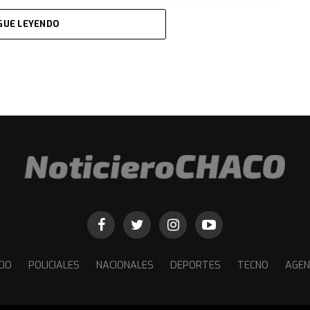
les: la menor depreciación del bolívar y la base de
GUE LEYENDO
ención del Banco Central de Venezuela (BCV) en el
eciación del bolívar”. Como consecuencia, “el precio del
de 2022″, aseguran.
fluyó en los valores de la inflación fue la política de
dores. En este sentido, señalan que “los salarios reales
camente en los últimos años, lo que ha reducido la
a tasa de inflación en Venezuela sigue siendo alta. La
 significativa apreciación real del tipo de cambio, lo
amente las cuentas fiscales y las exportaciones no
CIO
POLICIALES
NACIONALES
DEPORTES
TECNO
AGE
n continuo de hiperinflación, un fenómeno que, según