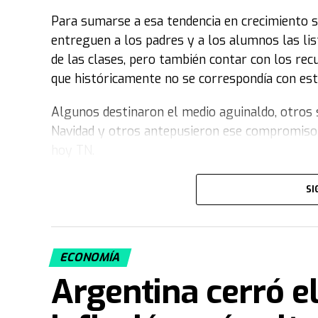
Luego de la licitación de la semana pasada don
Para sumarse a esa tendencia en crecimiento se
aumento de las brechas del CCL con el dólar of
entreguen a los padres y a los alumnos las lista
se tornan más interesantes, por lo cual se es
de las clases, pero también contar con los re
que históricamente no se correspondía con est
Algunos destinaron el medio aguinaldo, otros s
Navidad y otros antepusieron ese compromiso 
hoy TN.
En el sector, la coincidencia es que cuanto ant
SI
Fuente: MediosYEstrategias
stock se consigue y a precios más accesibles. 
compraron entre fines de noviembre y principi
mediados de febrero próximo
, mientras par
ECONOMÍA
un 30%.
Argentina cerró e
Otro de los beneficios es la diversidad de opci
quieren mochilas, carpetas, cartucheras u otros 