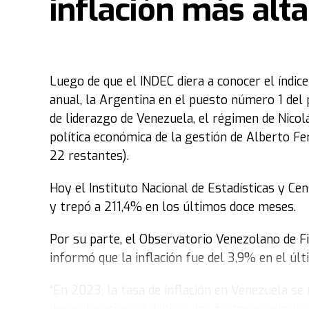
inflación más alta
Por último, de acuerdo con las estima
aumentos de precios de los artículos
respecto del mismo mes de 2022.
Luego de que el INDEC diera a conocer el índice
anual, la Argentina en el puesto número 1 del 
Fuente: Datachaco
de liderazgo de Venezuela, el régimen de Nico
política económica de la gestión de Alberto Fer
22 restantes).
Hoy el Instituto Nacional de Estadísticas y Cen
y trepó a 211,4% en los últimos doce meses.
Por su parte, el Observatorio Venezolano de Fi
informó que la inflación fue del 3,9% en el ú
“En 2023, la tasa de inflación en Venezuela s