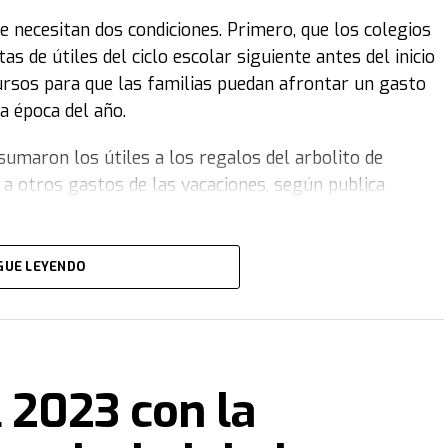
de lograron colocar US$1.179 millones y tras el
 necesitan dos condiciones. Primero, que los colegios
icial, la paridad de los bonos en el mercado secundario
s de útiles del ciclo escolar siguiente antes del inicio
pera mayor apetito por los bonos.
cursos para que las familias puedan afrontar un gasto
a época del año.
umaron los útiles a los regalos del arbolito de
a otros gastos de las vacaciones, según publica
es se compren los útiles escolares, mayor diversidad de
GUE LEYENDO
Algunas librerías estimaron que para quienes
os de diciembre,
el ahorro rondó el 45% respecto de
a quienes están comprando en enero el beneficio alcanza
l 2023 con la
ones con las que se cuenta, especialmente "para quienes
artículos con licencias internacionales", explicaron.