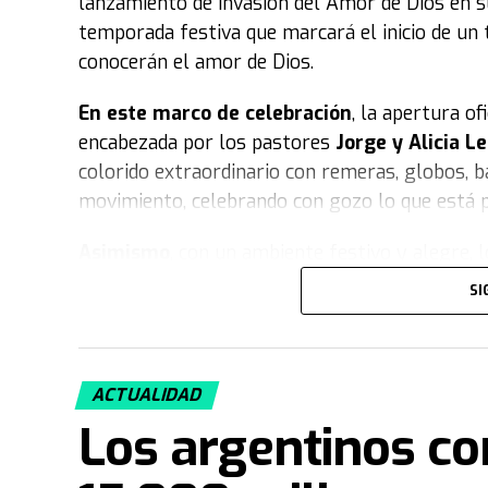
lanzamiento de Invasión del Amor de Dios en su
temporada festiva que marcará el inicio de un 
conocerán el amor de Dios.
En este marco de celebración
, la apertura o
encabezada por los pastores
Jorge y Alicia 
colorido extraordinario con remeras, globos, b
movimiento, celebrando con gozo lo que está p
Asimismo
, con un ambiente festivo y alegr
jornada especial. Durante el evento, el público
SI
importancia de Invasión en la vida de las pers
muñecos gigantes caracterizados con gorra y r
Iglesia, cuyos vestuarios representaban a los 
ACTUALIDAD
fiesta
, la presentación cerró con un enérgico v
Los argentinos c
simbolizando el gran arranque de esta tempor