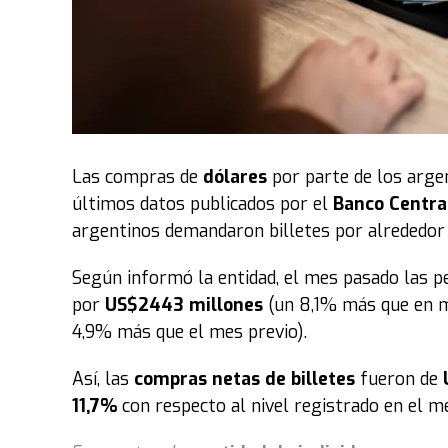
Por otra parte
, durante tres semanas recorrer
eventos evangelísticos recolectando peticiones
una intensa vigilia de 24 horas ininterrumpida
nivel local y mundial clamarán por cada necesi
anteriores, la organización destaca que esta jo
respuestas y milagros", resultando en la sani
Las compras de
dólares
por parte de los arge
Un movimiento global con sello chaqueño
Lo
últimos datos publicados por el
Banco Centra
una visión de sus pastores fundadores, hoy es 
argentinos demandaron billetes por alrededor
evangelismo y acción social que moviliza a mi
está instalada en 57 países a lo largo de los 5
Según informó la entidad, el mes pasado las 
traducida a más de 10 idiomas.
por
US$2443 millones
(un 8,1% más que en m
4,9% más que el mes previo).
En consecuencia
, tras lo vivido en este fin d
replicará simultáneamente en cada una de las 
Así, las
compras netas de billetes
fueron de
liderazgo de la iglesia enfatiza que cada salid
11,7%
con respecto al nivel registrado en el me
de Dios encuentra a quienes más lo necesitan, 