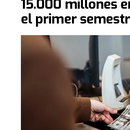
15.000 millones e
el primer semest
En este sentido
, tras el evento de este fin de
vestirán de fiesta e ilusión. Bajo la consigna d
los miembros de la congregación junto a más d
peregrinación para anunciar oficialmente el inic