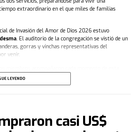
s dos servicios, preparándose para vivir una
tiempo extraordinario en el que miles de familias
ficial de Invasión del Amor de Dios 2026 estuvo
Ledesma
. El auditorio de la congregación se vistió de un
anderas, gorras y vinchas representativas del
or venir.
e, los miembros acompañaron cada momento de esta
 disfrutó de una emotiva obra de teatro sobre la
GUE LEYENDO
onas, acompañada por carteles coloridos, distintos
emera del movimiento, y el equipo de danza de la
países donde se realiza el proyecto.
Para culminar la
ideoclip con la temática de largada de Fórmula 1,
ompraron casi US$
ada.