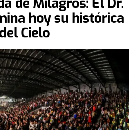
da de Milagros: El Dr.
ina hoy su histórica
 del Cielo