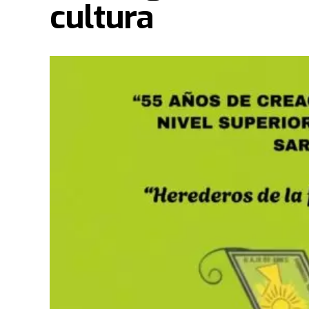
cultura
La capital chaqueña se encuentra viviendo un f
Paul y su esposa Becky Enenche, reconocidos r
encabezan una trascendental "Cruzada de Milag
martes 16 de junio, a partir de las 19:00 horas, 
(Avenida Arribálzaga 2000).
Evidencias de un impacto sobrenatural
Durante la primera jornada, celebrada ayer, lo