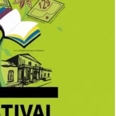
 a la “Cruzada de Milagros” postradas en sillas de
los médicos, manifestaron haber recibido sanidades
monios recabados, se registraron milagros creativos en
 el encuentro y el desarrollo de la prédica, la fe
nto de la oración general, las personas que tenían
 pusieron de pie y comenzaron a dar pasos por cuenta
ables ante la mirada de la multitud.
 el Dr. Enenche, médico de profesión, manifestó
aís: "Es mi primera vez aquí y me siento como en casa;
der en la Argentina", declaró. El líder africano es
y se considera la congregación cristiana más grande
e en Nigeria, posee capacidad para albergar a más de