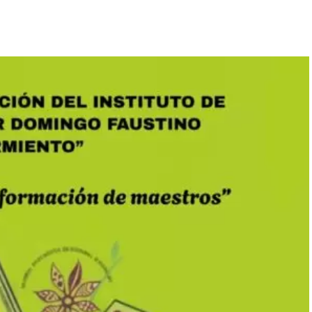
enómeno espiritual sin precedentes con la visita del Dr.
eferentes internacionales, procedentes de Nigeria,
ros y Avivamiento Espiritual" que culminará hoy,
en las instalaciones de la Iglesia Portal del Cielo
s asistentes fueron testigos de sucesos que