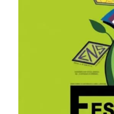
conmocionaron a todos. Personas que arribaron
ruedas y con muletas, una vez chequeadas por 
físicas instantáneas. De acuerdo con los testi
personas que padecían severas patologías.
En este sentido, se logró visualizar que durante
colectiva se activó de tal manera que, al mome
diferentes problemas físicos, entre otros, se
propia, consolidando recuperaciones físicas not
Un ministerio de alcance global
A propósito de este impacto, cabe destacar que
sentirse conmovido por el recibimiento en el p
sé con certeza que Dios se está moviendo con po
mundialmente respetado por presidir la que ho
del planeta, cuyo templo central, el Glory Dom
100.000 personas sentadas.