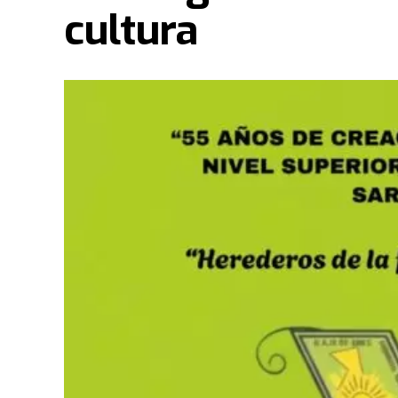
cultura
La capital chaqueña se encuentra viviendo un f
Paul y su esposa Becky Enenche, reconocidos r
encabezan una trascendental "Cruzada de Milag
martes 16 de junio, a partir de las 19:00 horas, 
(Avenida Arribálzaga 2000).
Evidencias de un impacto sobrenatural
Durante la primera jornada, celebrada ayer, lo