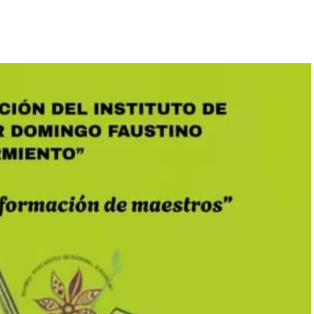
enómeno espiritual sin precedentes con la visita del Dr.
eferentes internacionales, procedentes de Nigeria,
ros y Avivamiento Espiritual" que culminará hoy,
en las instalaciones de la Iglesia Portal del Cielo
s asistentes fueron testigos de sucesos que