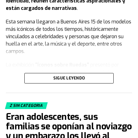
identidad, reúnen características aspiracionales y
están cargados de narrativas
.
Esta semana llegaron a Buenos Aires 15 de los modelos
más icónicos de todos los tiempos, históricamente
vinculados a celebridades y personas que dejaron su
huella en el arte, la música y el deporte, entre otros
campos.
La exhibición
“Íconos sobre Ruedas”
presentó por
primera vez en Argentina varios vehículos de la
SIGUE LEYENDO
colección de
Jorge Yarur
, creador de la
Fundación
Museo de la Moda
que se encuentra en
Santiago de Chile.
Z SIN CATEGORIA
Acacia Echazarreta
, integrante del Departamento de
Eran adolescentes, sus
Curaduría de la institución, le contó a
TN
de qué trata la
muestra. “Nuestra colección, con sus 19.000 piezas de
familias se oponían al noviazgo
vestuario y accesorios, busca
congelar el tiempo
.
y un embarazo los llevó al
Tratamos de retratar distintos estilos, artes decorativas,