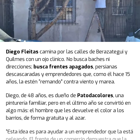
Estamos cambiando la historia de la Argentina”
,
cerró la senadora.
Luego pidió un minuto de silencio por las víctimas e hizo
parar a todo el bloque. El peronismo observó y
Villarruel aclaró que ella no podía definir eso.
Finalmente, todos se pusieron de pie y se hizo silencio.
Diego Fleitas
camina por las calles de Berazategui y
Quilmes con un ojo clínico. No busca baches ni
El peronismo se opuso desde el inicio
y, además de
direcciones;
busca frentes apagados
, persianas
advertir que la ley se concentra en lo punitivo y no en la
descascaradas y emprendedores que, como él hace 15
protección de las infancias, remarcó que los fondos
años, la estén “remando” contra viento y marea.
presupuestados resultan insuficientes.
Diego, de 48 años, es dueño de
Patodacolores
, una
Según la norma,
el presupuesto para un sistema que
pinturería familiar, pero en el último año se convirtió en
reduce la edad de 16 a 14 años destina $23.700
algo más: el hombre que les devuelve el color a los
millones a las provincias.
barrios, de forma gratuita y al azar.
Datos del Servicio Penitenciario Federal indican que el
“Esta idea es para ayudar a un emprendedor que la está
costo del metro cuadrado es de 3,2 millones de pesos.
peleando. El frente de un comercio demuestra que la