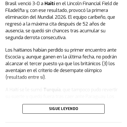
Brasil venció 3-0 a
Haití
en el Lincoln Financial Field de
Filadelfia y, con ese resultado, provocó la primera
eliminación del Mundial 2026. El equipo caribeño, que
regresó a la máxima cita después de 52 años de
ausencia, se quedó sin chances tras acumular su
segunda derrota consecutiva.
Los haitianos habían perdido su primer encuentro ante
Escocia y, aunque ganen en la última fecha, no podrán
alcanzar el tercer puesto ya que los británicos (3) los
aventajan en el criterio de desempate olímpico
(resultado entre sí).
A Haití se le sumó
Turquía
, que tampoco pudo revertir
su suerte y quedó fuera tras caer ante Paraguay. Los
turcos, a pesar de jugar con un hombre más, no
SIGUE LEYENDO
lograron dar vuelta el resultado y firmaron una rápida
despedida en su tercera participación en la Copa del
Mundo.