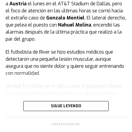
a
Austria
el lunes en el AT&T Stadium de Dallas, pero
el foco de atención en las últimas horas se corrió hacia
el extraño caso de
Gonzalo Montiel
. El lateral derecho,
que pelea el puesto con
Nahuel Molina
, encendió las
alarmas después de la última práctica que realizó a la
par del grupo.
El futbolista de River se hizo estudios médicos que
detectaron una pequeña lesión muscular, aunque
asegura que no siente dolor y quiere seguir entrenando
con normalidad.
Montiel fue titular en el debut ante Argelia pero dejará
su lugar para el segundo partido. La decisión ya está
tomada: Molina será su reemplazante en el lateral
SIGUE LEYENDO
derecho frente a Austria. El jugador del Atlético de
Madrid se recuperó de su dolencia como demostró en su
ingreso por Cachete en el segundo tiempo del juego
ADVERTISEMENT
ante los argelinos.