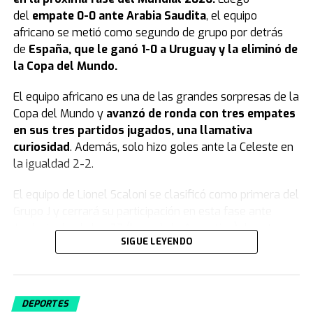
del
empate 0-0 ante Arabia Saudita
, el equipo
africano se metió como segundo de grupo por detrás
de
España, que le ganó 1-0 a Uruguay y la eliminó de
la Copa del Mundo.
El equipo africano es una de las grandes sorpresas de la
Copa del Mundo y
avanzó de ronda con tres empates
en sus tres partidos jugados, una llamativa
curiosidad
. Además, solo hizo goles ante la Celeste en
la igualdad 2-2.
El equipo de Lionel Scaloni se clasificó como primera del
Grupo J y cerrará su participación en esta fase ante
Jordania desde las 23 (hora de la Argentina) de este
SIGUE LEYENDO
sábado.
Uruguay quedó eliminado del Mundial
2026
DEPORTES