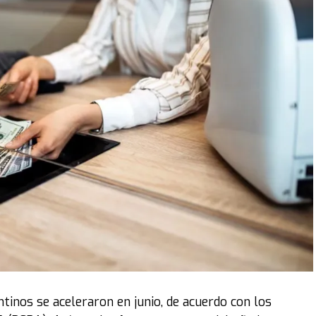
e llevar respuestas y contención espiritual a cada hogar,
e 6.000 iglesias saldrán por las ciudades en una gran
io de esta nueva edición.
án diferentes barrios, la zona céntrica y diversos
 de oración de los vecinos. Este proceso culminará en
s de oración, donde miles de miembros de la iglesia a
dad recibida. De acuerdo con lo registrado en años
rnada suele ser el detonante de "cataratas de
dad de enfermos y la restauración de hogares.
ntinos se aceleraron en junio, de acuerdo con los
 que comenzó en el año 2008 en Resistencia como