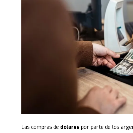
vestirán de fiesta e ilusión. Bajo la consigna d
los miembros de la congregación junto a más d
peregrinación para anunciar oficialmente el inic
Por otra parte
, durante tres semanas recorrer
eventos evangelísticos recolectando peticiones
una intensa vigilia de 24 horas ininterrumpida
nivel local y mundial clamarán por cada necesi
anteriores, la organización destaca que esta jo
respuestas y milagros", resultando en la sani
Las compras de
dólares
por parte de los arge
Un movimiento global con sello chaqueño
Lo