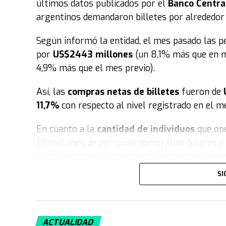
últimos datos publicados por el
Banco Centra
una visión de sus pastores fundadores, hoy es 
argentinos demandaron billetes por alrededor
evangelismo y acción social que moviliza a mi
está instalada en 57 países a lo largo de los 5
Según informó la entidad, el mes pasado las 
traducida a más de 10 idiomas.
por
US$2443 millones
(un 8,1% más que en m
4,9% más que el mes previo).
En consecuencia
, tras lo vivido en este fin d
replicará simultáneamente en cada una de las 
Así, las
compras netas de billetes
fueron de
liderazgo de la iglesia enfatiza que cada salid
11,7%
con respecto al nivel registrado en el me
de Dios encuentra a quienes más lo necesitan, 
En cuanto a la
cantidad de individuos
que op
"Salí. Hay familias esperando un encuentro con D
1,5 millones de personas compraron dólares y 7
reafirmaron desde el cuerpo pastoral como lem
Esos números se mantienen relativamente
es
SI
La
compra
de dólares por parte de individuos
demanda bruta de billetes fue la siguiente:
En enero, demandaron US$2613 millones.
ACTUALIDAD