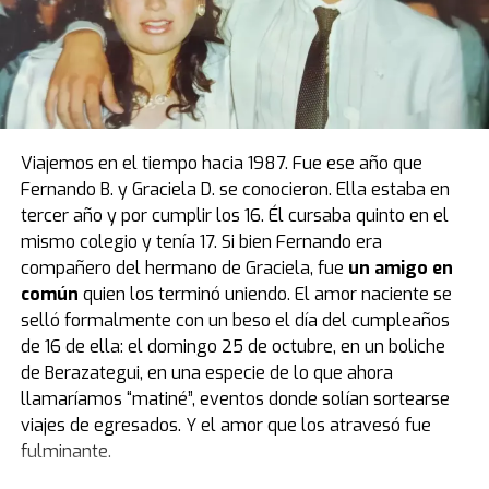
El modelo que protagoniza una de las mejores
anécdotas relacionadas a la vida de Diego estuvo de
visita por primera vez en el país, luego de casi cuatro
décadas de estadía en Europa. Fue el primer obsequio
que recibió “Pelusa” tras conquistar la Copa del Mundo
de
México 1986
, cortesía del por entonces presidente
Viajemos en el tiempo hacia 1987. Fue ese año que
del Napoli, Corrado Ferlaino.
Fernando B. y Graciela D. se conocieron. Ella estaba en
tercer año y por cumplir los 16. Él cursaba quinto en el
El proceso para que las llaves de aquel mítico auto
mismo colegio y tenía 17. Si bien Fernando era
deportivo llegaran a las manos de Maradona fue
compañero del hermano de Graciela, fue
un amigo en
caótico.
Guillermo Coppola
, exmanager del Diez, tuvo
común
quien los terminó uniendo. El amor naciente se
que convencer al mismísimo Enzo Ferrari de pintar de
selló formalmente con un beso el día del cumpleaños
negro un modelo que solo conocía el rojo. Luego,
de 16 de ella: el domingo 25 de octubre, en un boliche
gestionó la venta del coche en un aeropuerto por un
de Berazategui, en una especie de lo que ahora
precio mayor al que había pagado originalmente, con el
llamaríamos “matiné”, eventos donde solían sortearse
fin de reconciliar a Ferlaino con Diego. Algo de esa
viajes de egresados. Y el amor que los atravesó fue
historia estuvo presente en Buenos Aires.
fulminante.
“Tenemos una gran colección de Maradona porque