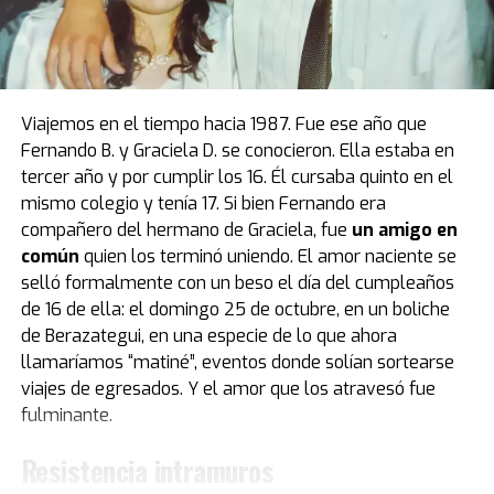
anécdotas relacionadas a la vida de Diego estuvo de
visita por primera vez en el país, luego de casi cuatro
décadas de estadía en Europa. Fue el primer obsequio
que recibió “Pelusa” tras conquistar la Copa del Mundo
de
México 1986
, cortesía del por entonces presidente
Viajemos en el tiempo hacia 1987. Fue ese año que
del Napoli, Corrado Ferlaino.
Fernando B. y Graciela D. se conocieron. Ella estaba en
tercer año y por cumplir los 16. Él cursaba quinto en el
El proceso para que las llaves de aquel mítico auto
mismo colegio y tenía 17. Si bien Fernando era
deportivo llegaran a las manos de Maradona fue
compañero del hermano de Graciela, fue
un amigo en
caótico.
Guillermo Coppola
, exmanager del Diez, tuvo
común
quien los terminó uniendo. El amor naciente se
que convencer al mismísimo Enzo Ferrari de pintar de
selló formalmente con un beso el día del cumpleaños
negro un modelo que solo conocía el rojo. Luego,
de 16 de ella: el domingo 25 de octubre, en un boliche
gestionó la venta del coche en un aeropuerto por un
de Berazategui, en una especie de lo que ahora
precio mayor al que había pagado originalmente, con el
llamaríamos “matiné”, eventos donde solían sortearse
fin de reconciliar a Ferlaino con Diego. Algo de esa
viajes de egresados. Y el amor que los atravesó fue
historia estuvo presente en Buenos Aires.
fulminante.
“Tenemos una gran colección de Maradona porque
Resistencia intramuros
obviamente es un gran ícono del fútbol. Se puede ver la