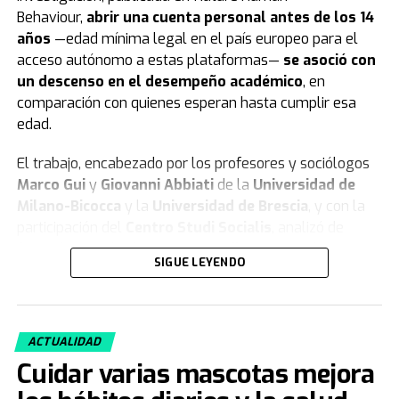
Behaviour,
abrir una cuenta personal antes de los 14
años
—edad mínima legal en el país europeo para el
acceso autónomo a estas plataformas—
se asoció con
un descenso en el desempeño académico
, en
comparación con quienes esperan hasta cumplir esa
edad.
El trabajo, encabezado por los profesores y sociólogos
Marco Gui
y
Giovanni Abbiati
de la
Universidad de
Milano-Bicocca
y la
Universidad de Brescia
, y con la
participación del
Centro Studi Socialis
, analizó de
forma longitudinal a
5.227 estudiantes
nacidos en
SIGUE LEYENDO
2007 y 2008, que cursaron sus estudios en las
provincias
de
Brescia
,
Cremona
,
Mantua
,
Milán
y
Monza e
Brianza
, en la región de
Lombardía
, durante el ciclo
ACTUALIDAD
2023-2024.
Cuidar varias mascotas mejora
El análisis detectó que abrir una cuenta entre los 11 y 13