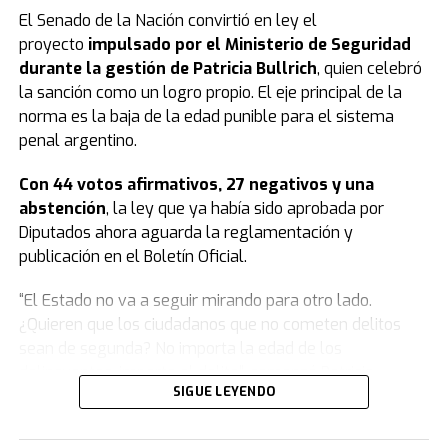
El Senado de la Nación convirtió en ley el
proyecto
impulsado por el Ministerio de Seguridad
durante la gestión de Patricia Bullrich
, quien celebró
la sanción como un logro propio. El eje principal de la
norma es la baja de la edad punible para el sistema
penal argentino.
Con 44 votos afirmativos, 27 negativos y una
abstención
, la ley que ya había sido aprobada por
Diputados ahora aguarda la reglamentación y
publicación en el Boletín Oficial.
“El Estado no va a seguir mirando para otro lado.
¿Quieren que los ciudadanos que no cometen delitos
sean de segunda? No importa la edad de los
delincuentes, importa el delito”, comenzó Patricia
SIGUE LEYENDO
Bullrich.
Y agregó: “Este modelo se agotó, nosotros venimos a