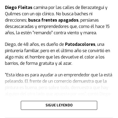
Finalmente, todos se pusieron de pie y se hizo silencio.
Diego Fleitas
camina por las calles de Berazategui y
Quilmes con un ojo clínico. No busca baches ni
El peronismo se opuso desde el inicio
y, además de
direcciones;
busca frentes apagados
, persianas
advertir que la ley se concentra en lo punitivo y no en la
descascaradas y emprendedores que, como él hace 15
protección de las infancias, remarcó que los fondos
años, la estén “remando” contra viento y marea.
presupuestados resultan insuficientes.
Diego, de 48 años, es dueño de
Patodacolores
, una
Según la norma,
el presupuesto para un sistema que
pinturería familiar, pero en el último año se convirtió en
reduce la edad de 16 a 14 años destina $23.700
algo más: el hombre que les devuelve el color a los
millones a las provincias.
barrios, de forma gratuita y al azar.
Datos del Servicio Penitenciario Federal indican que el
“Esta idea es para ayudar a un emprendedor que la está
costo del metro cuadrado es de 3,2 millones de pesos.
peleando. El frente de un comercio demuestra que la
Con el presupuesto previsto se podrían construir 7.400
pintura es buena, pero sobre todo, demuestra que hay
metros cuadrados. Dividido por los 24 distritos, cada
alguien del otro lado que apuesta por vos”, contó Diego
provincia recibiría 308 metros cuadrados.
en diálogo con
TN
.
SIGUE LEYENDO
Frente a esos números, Jorge Capitanich del PJ señaló:
La historia de la pinturería nació de un giro inesperado.
“Si no contamos con el presupuesto necesario, estas