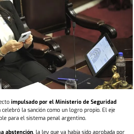
yecto
impulsado por el Ministerio de Seguridad
n celebró la sanción como un logro propio. El eje
ible para el sistema penal argentino.
na abstención
, la ley que ya había sido aprobada por