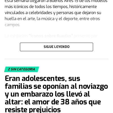
Esta semana llegaron a Buenos Aires 15 de los modelos
más icónicos de todos los tiempos, históricamente
vinculados a celebridades y personas que dejaron su
huella en el arte, la música y el deporte, entre otros
campos.
La exhibición
“Íconos sobre Ruedas”
presentó por
primera vez en Argentina varios vehículos de la
SIGUE LEYENDO
colección de
Jorge Yarur
, creador de la
Fundación
Museo de la Moda
que se encuentra en
Santiago de Chile.
Z SIN CATEGORIA
Acacia Echazarreta
, integrante del Departamento de
Eran adolescentes, sus
Curaduría de la institución, le contó a
TN
de qué trata la
muestra. “Nuestra colección, con sus 19.000 piezas de
familias se oponían al noviazgo
vestuario y accesorios, busca
congelar el tiempo
.
y un embarazo los llevó al
Tratamos de retratar distintos estilos, artes decorativas,
altar: el amor de 38 años que
el aspecto deportivo... de cómo la gente vestía para
jugar fútbol, con camisetas y botines, entre otras
resiste prejuicios