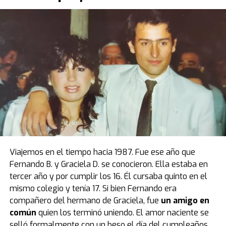
prendas y objetos que se vinculan al deporte. En este
caso, además, tenemos el auto de
Maradona
:
un
Ferrari Testarossa negro
“.
La Ferrari negra de Diego Maradona, por
primera vez en la Argentina
El modelo que protagoniza una de las mejores
anécdotas relacionadas a la vida de Diego estuvo de
visita por primera vez en el país, luego de casi cuatro
décadas de estadía en Europa. Fue el primer obsequio
que recibió “Pelusa” tras conquistar la Copa del Mundo
de
México 1986
, cortesía del por entonces presidente
Viajemos en el tiempo hacia 1987. Fue ese año que
del Napoli, Corrado Ferlaino.
Fernando B. y Graciela D. se conocieron. Ella estaba en
tercer año y por cumplir los 16. Él cursaba quinto en el
El proceso para que las llaves de aquel mítico auto
mismo colegio y tenía 17. Si bien Fernando era
deportivo llegaran a las manos de Maradona fue
compañero del hermano de Graciela, fue
un amigo en
caótico.
Guillermo Coppola
, exmanager del Diez, tuvo
común
quien los terminó uniendo. El amor naciente se
que convencer al mismísimo Enzo Ferrari de pintar de
selló formalmente con un beso el día del cumpleaños