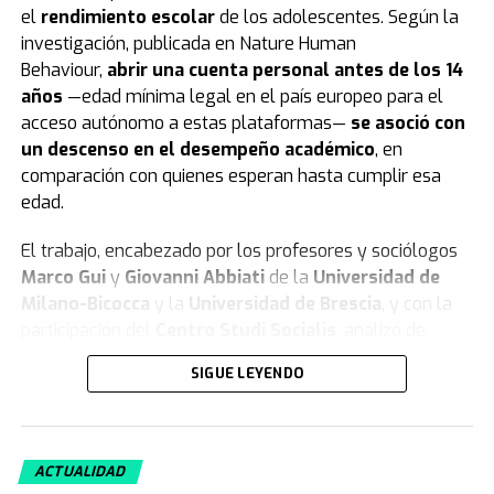
el
rendimiento escolar
de los adolescentes. Según la
investigación, publicada en Nature Human
Behaviour,
abrir una cuenta personal antes de los 14
años
—edad mínima legal en el país europeo para el
acceso autónomo a estas plataformas—
se asoció con
un descenso en el desempeño académico
, en
comparación con quienes esperan hasta cumplir esa
edad.
El trabajo, encabezado por los profesores y sociólogos
Marco Gui
y
Giovanni Abbiati
de la
Universidad de
Milano-Bicocca
y la
Universidad de Brescia
, y con la
participación del
Centro Studi Socialis
, analizó de
forma longitudinal a
5.227 estudiantes
nacidos en
SIGUE LEYENDO
2007 y 2008, que cursaron sus estudios en las
provincias
de
Brescia
,
Cremona
,
Mantua
,
Milán
y
Monza e
Brianza
, en la región de
Lombardía
, durante el ciclo
ACTUALIDAD
2023-2024.