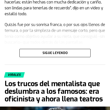
hacerlas; están hechas con mucha dedicación y cariño,
son lindas para tenerlas de recuerdo”, dijo en un video y
estalló todo.
Quizás fue por su sonrisa franca, o por sus ojos llenos de
ternura, o por la simpleza de un mensaje corto, pero que
tenía como objetivo ayudar a su nieta, que consiguió -sin
buscarlo- que todos detrás de las pantallas
lagrimearan y sintieran ese cosquilleo en el corazón de
SIGUE LEYENDO
eso que no termina de explicarse con palabras.
Camila quiso sacarlo de un mal momento, le pidió que le
dé una mano sabiendo que no iba a decir que no y
VIRALES
encendió la cámara sin saber que iba a llevarse para
Los trucos del mentalista que
siempre
un recuerdo invaluable
.
deslumbra a los famosos: era
La historia de Félix y Camila
oficinista y ahora llena teatros
Cuando volvía del colegio, los fines de semana y