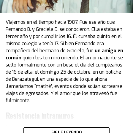
décadas de estadía en Europa. Fue el primer obsequio
que recibió “Pelusa” tras conquistar la Copa del Mundo
de
México 1986
, cortesía del por entonces presidente
Viajemos en el tiempo hacia 1987. Fue ese año que
del Napoli, Corrado Ferlaino.
Fernando B. y Graciela D. se conocieron. Ella estaba en
tercer año y por cumplir los 16. Él cursaba quinto en el
El proceso para que las llaves de aquel mítico auto
mismo colegio y tenía 17. Si bien Fernando era
deportivo llegaran a las manos de Maradona fue
compañero del hermano de Graciela, fue
un amigo en
caótico.
Guillermo Coppola
, exmanager del Diez, tuvo
común
quien los terminó uniendo. El amor naciente se
que convencer al mismísimo Enzo Ferrari de pintar de
selló formalmente con un beso el día del cumpleaños
negro un modelo que solo conocía el rojo. Luego,
de 16 de ella: el domingo 25 de octubre, en un boliche
gestionó la venta del coche en un aeropuerto por un
de Berazategui, en una especie de lo que ahora
precio mayor al que había pagado originalmente, con el
llamaríamos “matiné”, eventos donde solían sortearse
fin de reconciliar a Ferlaino con Diego. Algo de esa
viajes de egresados. Y el amor que los atravesó fue
historia estuvo presente en Buenos Aires.
fulminante.
“Tenemos una gran colección de Maradona porque
Resistencia intramuros
obviamente es un gran ícono del fútbol. Se puede ver la
evolución de su vestuario desde que tiene un short del
Fernando cuenta que con su compañero y hermano de
Cebollitas, pasando por mítico año 86 y llegando hasta
SIGUE LEYENDO