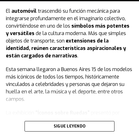
El
automóvil
trascendió su función mecánica para
integrarse profundamente en el imaginario colectivo,
convirtiéndose en uno de los
símbolos más potentes
y versátiles
de la cultura moderna. Más que simples
objetos de transporte, son
extensiones de la
identidad, reúnen características aspiracionales y
están cargados de narrativas
.
Esta semana llegaron a Buenos Aires 15 de los modelos
más icónicos de todos los tiempos, históricamente
vinculados a celebridades y personas que dejaron su
huella en el arte, la música y el deporte, entre otros
campos.
La exhibición
“Íconos sobre Ruedas”
presentó por
primera vez en Argentina varios vehículos de la
SIGUE LEYENDO
colección de
Jorge Yarur
, creador de la
Fundación
Museo de la Moda
que se encuentra en