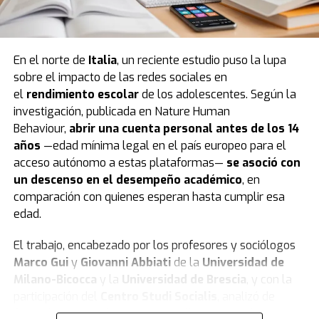
En el norte de
Italia
, un reciente estudio puso la lupa
sobre el impacto de las redes sociales en
el
rendimiento escolar
de los adolescentes. Según la
investigación, publicada en Nature Human
Behaviour,
abrir una cuenta personal antes de los 14
años
—edad mínima legal en el país europeo para el
acceso autónomo a estas plataformas—
se asoció con
un descenso en el desempeño académico
, en
comparación con quienes esperan hasta cumplir esa
edad.
El trabajo, encabezado por los profesores y sociólogos
Marco Gui
y
Giovanni Abbiati
de la
Universidad de
Milano-Bicocca
y la
Universidad de Brescia
, y con la
participación del
Centro Studi Socialis
, analizó de
forma longitudinal a
5.227 estudiantes
nacidos en