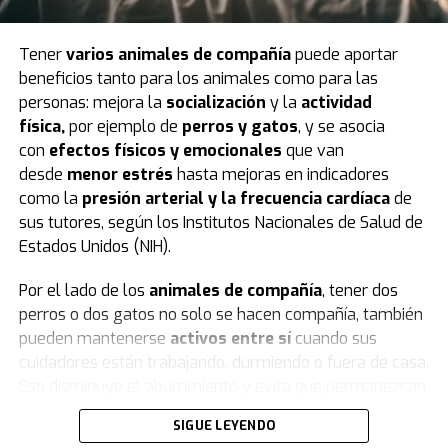
pruebas estandarizadas INVALSI en
lengua italiana,
matemáticas e inglés
.
Tener
varios animales de compañía
puede aportar
Uno de los puntos de partida del análisis fue
dividir a
beneficios tanto para los animales como para las
los alumnos
según el momento en que abrieron su
personas: mejora la
socialización
y la
actividad
primera cuenta personal en redes sociales. De esa
física,
por ejemplo de
perros
y
gatos
, y se asocia
manera, quedaron definidos
dos grandes grupos
:
con
efectos físicos y emocionales
que van
quienes lo hicieron en sexto, séptimo u octavo grado —
desde
menor estrés
hasta mejoras en indicadores
los llamados
usuarios tempranos
— y quienes
como la
presión arterial y la frecuencia cardíaca
de
esperaron hasta el noveno grado o más, coincidiendo
sus tutores, según los Institutos Nacionales de Salud de
con la edad mínima legal para el acceso autónomo en
Estados Unidos (NIH).
Italia, fijada en 14 años.
Por el lado de los
animales de compañía
, tener dos
El diseño de la investigación excluyó a aquellos que
perros o dos gatos no solo se hacen compañía, también
abrieron su primera cuenta en primaria, por no contar
pueden mantenerse
activos entre sí
cuando sus
con una base suficiente para el análisis longitudinal, así
cuidadores están trabajando, durmiendo o fuera de casa.
como a quienes declararon haberse iniciado en redes
Eso disminuye el aburrimiento y evita que permanezcan
sociales antes de tener un celular propio, dado que
el
solos.
SIGUE LEYENDO
objetivo era medir el efecto combinado de la